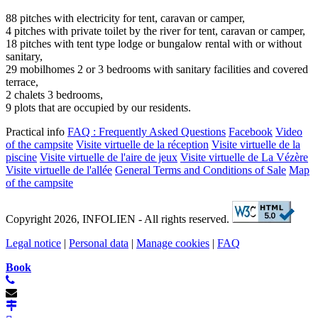
88 pitches with electricity for tent, caravan or camper,
4 pitches with private toilet by the river for tent, caravan or camper,
18 pitches with tent type lodge or bungalow rental with or without
sanitary,
29 mobilhomes 2 or 3 bedrooms with sanitary facilities and covered
terrace,
2 chalets 3 bedrooms,
9 plots that are occupied by our residents.
Practical info
FAQ : Frequently Asked Questions
Facebook
Video
of the campsite
Visite virtuelle de la réception
Visite virtuelle de la
piscine
Visite virtuelle de l'aire de jeux
Visite virtuelle de La Vézère
Visite virtuelle de l'allée
General Terms and Conditions of Sale
Map
of the campsite
Copyright 2026, INFOLIEN - All rights reserved.
Legal notice
|
Personal data
|
Manage cookies
|
FAQ
Book