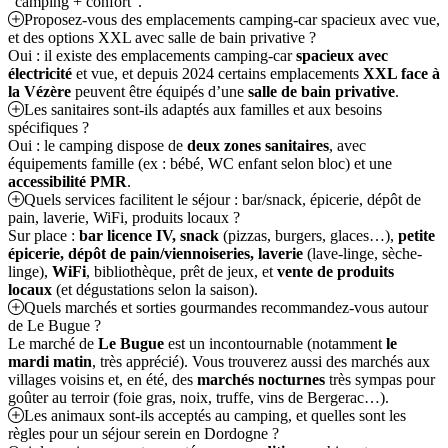
“camping + confort”.
Proposez-vous des emplacements camping-car spacieux avec vue,
et des options XXL avec salle de bain privative ?
Oui : il existe des emplacements camping-car
spacieux avec
électricité
et vue, et depuis 2024 certains emplacements
XXL face à
la Vézère
peuvent être équipés d’une
salle de bain privative
.
Les sanitaires sont-ils adaptés aux familles et aux besoins
spécifiques ?
Oui : le camping dispose de
deux zones sanitaires
, avec
équipements famille (ex : bébé, WC enfant selon bloc) et une
accessibilité PMR
.
Quels services facilitent le séjour : bar/snack, épicerie, dépôt de
pain, laverie, WiFi, produits locaux ?
Sur place :
bar licence IV, snack
(pizzas, burgers, glaces…),
petite
épicerie, dépôt de pain/viennoiseries, laverie
(lave-linge, sèche-
linge),
WiFi
, bibliothèque, prêt de jeux, et
vente de produits
locaux
(et dégustations selon la saison).
Quels marchés et sorties gourmandes recommandez-vous autour
de Le Bugue ?
Le marché de
Le Bugue
est un incontournable (notamment
le
mardi matin
, très apprécié). Vous trouverez aussi des marchés aux
villages voisins et, en été, des
marchés nocturnes
très sympas pour
goûter au terroir (foie gras, noix, truffe, vins de Bergerac…).
Les animaux sont-ils acceptés au camping, et quelles sont les
règles pour un séjour serein en Dordogne ?