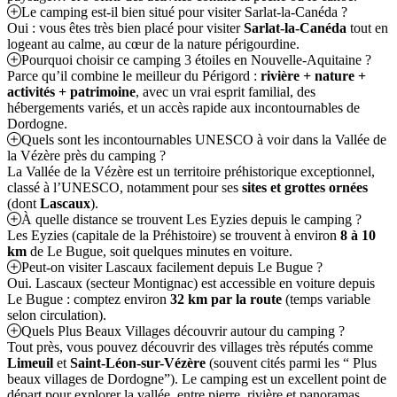
Le camping est-il bien situé pour visiter Sarlat-la-Canéda ?
Oui : vous êtes très bien placé pour visiter
Sarlat-la-Canéda
tout en
logeant au calme, au cœur de la nature périgourdine.
Pourquoi choisir ce camping 3 étoiles en Nouvelle-Aquitaine ?
Parce qu’il combine le meilleur du Périgord :
rivière + nature +
activités + patrimoine
, avec un vrai esprit familial, des
hébergements variés, et un accès rapide aux incontournables de
Dordogne.
Quels sont les incontournables UNESCO à voir dans la Vallée de
la Vézère près du camping ?
La Vallée de la Vézère est un territoire préhistorique exceptionnel,
classé à l’UNESCO, notamment pour ses
sites et grottes ornées
(dont
Lascaux
).
À quelle distance se trouvent Les Eyzies depuis le camping ?
Les Eyzies (capitale de la Préhistoire) se trouvent à environ
8 à 10
km
de Le Bugue, soit quelques minutes en voiture.
Peut-on visiter Lascaux facilement depuis Le Bugue ?
Oui. Lascaux (secteur Montignac) est accessible en voiture depuis
Le Bugue : comptez environ
32 km par la route
(temps variable
selon circulation).
Quels Plus Beaux Villages découvrir autour du camping ?
Tout près, vous pouvez découvrir des villages très réputés comme
Limeuil
et
Saint-Léon-sur-Vézère
(souvent cités parmi les “ Plus
beaux villages de Dordogne”). Le camping est un excellent point de
départ pour explorer la vallée, entre pierre, rivière et panoramas.