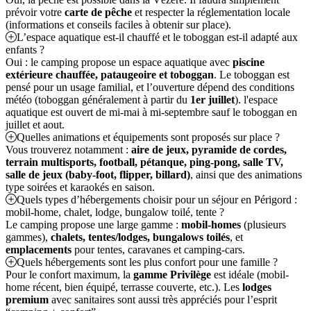
prévoir votre
carte de pêche
et respecter la réglementation locale
(informations et conseils faciles à obtenir sur place).
L’espace aquatique est-il chauffé et le toboggan est-il adapté aux
enfants ?
Oui : le camping propose un espace aquatique avec
piscine
extérieure chauffée, pataugeoire et toboggan
. Le toboggan est
pensé pour un usage familial, et l’ouverture dépend des conditions
météo (toboggan généralement à partir du
1er juillet
). l'espace
aquatique est ouvert de mi-mai à mi-septembre sauf le toboggan en
juillet et aout.
Quelles animations et équipements sont proposés sur place ?
Vous trouverez notamment :
aire de jeux, pyramide de cordes,
terrain multisports, football, pétanque, ping-pong, salle TV,
salle de jeux (baby-foot, flipper, billard)
, ainsi que des animations
type soirées et karaokés en saison.
Quels types d’hébergements choisir pour un séjour en Périgord :
mobil-home, chalet, lodge, bungalow toilé, tente ?
Le camping propose une large gamme :
mobil-homes
(plusieurs
gammes),
chalets, tentes/lodges, bungalows toilés
, et
emplacements
pour tentes, caravanes et camping-cars.
Quels hébergements sont les plus confort pour une famille ?
Pour le confort maximum, la
gamme Privilège
est idéale (mobil-
home récent, bien équipé, terrasse couverte, etc.). Les
lodges
premium
avec sanitaires sont aussi très appréciés pour l’esprit