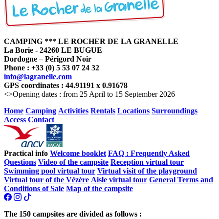
CAMPING *** LE ROCHER DE LA GRANELLE
La Borie - 24260 LE BUGUE
Dordogne – Périgord Noir
Phone : +33 (0) 5 53 07 24 32
info@lagranelle.com
GPS coordinates : 44.91191 x 0.91678
<>Opening dates : from 25 April to 15 September 2026
Home
Camping
Activities
Rentals
Locations
Surroundings
Access
Contact
Practical info
Welcome booklet
FAQ : Frequently Asked
Questions
Video of the campsite
Reception virtual tour
Swimming pool virtual tour
Virtual visit of the playground
Virtual tour of the Vézère
Aisle virtual tour
General Terms and
Conditions of Sale
Map of the campsite
The 150 campsites are divided as follows :