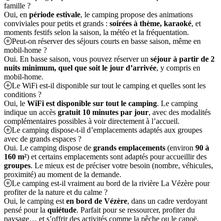
famille ?
Oui, en
période estivale
, le camping propose des animations
conviviales pour petits et grands :
soirées à thème, karaoké
, et
moments festifs selon la saison, la météo et la fréquentation.
Peut-on réserver des séjours courts en basse saison, même en
mobil-home ?
Oui. En basse saison, vous pouvez réserver un
séjour à partir de 2
nuits minimum, quel que soit le jour d’arrivée
, y compris en
mobil-home.
Le WiFi est-il disponible sur tout le camping et quelles sont les
conditions ?
Oui, le
WiFi est disponible sur tout le camping
. Le camping
indique un accès
gratuit 10 minutes par jour
, avec des modalités
complémentaires possibles à voir directement à l’accueil.
Le camping dispose-t-il d’emplacements adaptés aux groupes
avec de grands espaces ?
Oui. Le camping dispose de
grands emplacements
(environ
90 à
160 m²
) et certains emplacements sont adaptés pour accueillir des
groupes
. Le mieux est de préciser votre besoin (nombre, véhicules,
proximité) au moment de la demande.
Le camping est-il vraiment au bord de la rivière La Vézère pour
profiter de la nature et du calme ?
Oui, le camping est
en bord de Vézère
, dans un cadre verdoyant
pensé pour la
quiétude
. Parfait pour se ressourcer, profiter du
paysage… et s’offrir des activités comme la pêche ou le canoë.