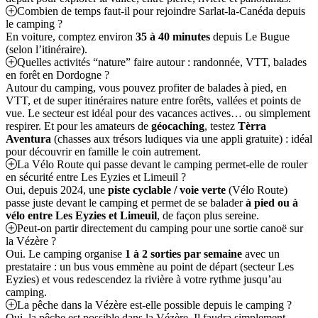
Combien de temps faut-il pour rejoindre Sarlat-la-Canéda depuis
le camping ?
En voiture, comptez environ
35 à 40 minutes
depuis Le Bugue
(selon l’itinéraire).
Quelles activités “nature” faire autour : randonnée, VTT, balades
en forêt en Dordogne ?
Autour du camping, vous pouvez profiter de balades à pied, en
VTT, et de super itinéraires nature entre forêts, vallées et points de
vue. Le secteur est idéal pour des vacances actives… ou simplement
respirer. Et pour les amateurs de
géocaching
, testez
Tèrra
Aventura
(chasses aux trésors ludiques via une appli gratuite) : idéal
pour découvrir en famille le coin autrement.
La Vélo Route qui passe devant le camping permet-elle de rouler
en sécurité entre Les Eyzies et Limeuil ?
Oui, depuis 2024, une
piste cyclable / voie verte
(Vélo Route)
passe juste devant le camping et permet de se balader
à pied ou à
vélo entre Les Eyzies et Limeuil
, de façon plus sereine.
Peut-on partir directement du camping pour une sortie canoë sur
la Vézère ?
Oui. Le camping organise
1 à 2 sorties par semaine
avec un
prestataire : un bus vous emmène au point de départ (secteur Les
Eyzies) et vous redescendez la rivière à votre rythme jusqu’au
camping.
La pêche dans la Vézère est-elle possible depuis le camping ?
Oui, la pêche est possible dans la Vézère. Il faudra simplement