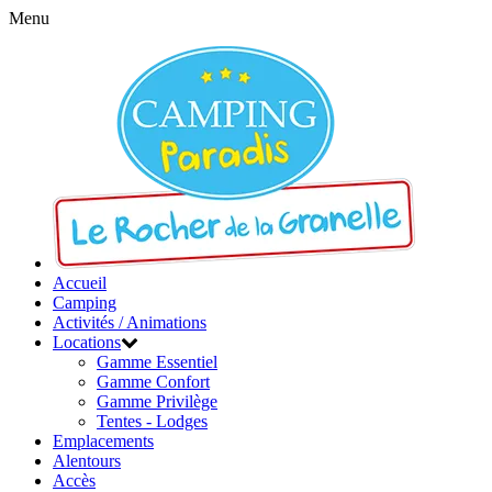
Menu
Accueil
Camping
Activités / Animations
Locations
Gamme Essentiel
Gamme Confort
Gamme Privilège
Tentes - Lodges
Emplacements
Alentours
Accès