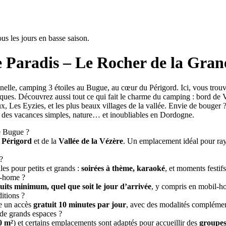
us les jours en basse saison.
Paradis – Le Rocher de la Grane
e, camping 3 étoiles au Bugue, au cœur du Périgord. Ici, vous trouvere
ques. Découvrez aussi tout ce qui fait le charme du camping : bord de 
, Les Eyzies, et les plus beaux villages de la vallée. Envie de bouger ? 
z des vacances simples, nature… et inoubliables en Dordogne.
e Bugue ?
u
Périgord
et de la
Vallée de la Vézère
. Un emplacement idéal pour rayo
?
es pour petits et grands :
soirées à thème, karaoké
, et moments festifs
l-home ?
nuits minimum, quel que soit le jour d’arrivée
, y compris en mobil-h
ditions ?
e un accès
gratuit 10 minutes par jour
, avec des modalités complément
de grands espaces ?
0 m²
) et certains emplacements sont adaptés pour accueillir des
groupe