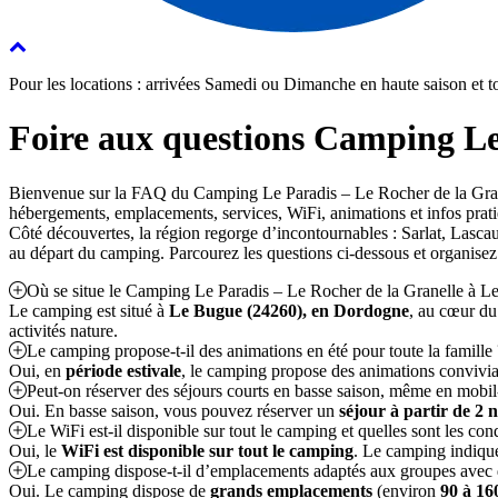
Pour les locations : arrivées Samedi ou Dimanche en haute saison et to
Foire aux questions Camping Le 
Bienvenue sur la FAQ du Camping Le Paradis – Le Rocher de la Granell
hébergements, emplacements, services, WiFi, animations et infos prati
Côté découvertes, la région regorge d’incontournables : Sarlat, Lascaux
au départ du camping. Parcourez les questions ci-dessous et organise
Où se situe le Camping Le Paradis – Le Rocher de la Granelle à L
Le camping est situé à
Le Bugue (24260), en Dordogne
, au cœur d
activités nature.
Le camping propose-t-il des animations en été pour toute la famille 
Oui, en
période estivale
, le camping propose des animations convivial
Peut-on réserver des séjours courts en basse saison, même en mobi
Oui. En basse saison, vous pouvez réserver un
séjour à partir de 2 
Le WiFi est-il disponible sur tout le camping et quelles sont les con
Oui, le
WiFi est disponible sur tout le camping
. Le camping indiqu
Le camping dispose-t-il d’emplacements adaptés aux groupes avec 
Oui. Le camping dispose de
grands emplacements
(environ
90 à 16