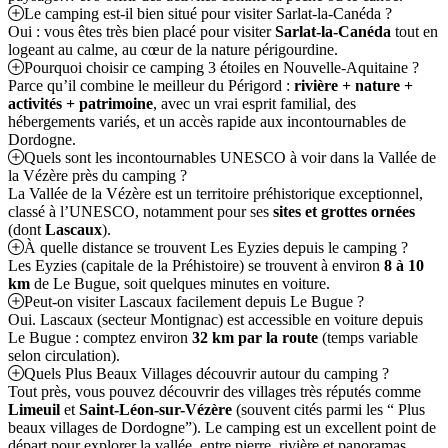
Le camping est-il bien situé pour visiter Sarlat-la-Canéda ?
Oui : vous êtes très bien placé pour visiter
Sarlat-la-Canéda
tout en
logeant au calme, au cœur de la nature périgourdine.
Pourquoi choisir ce camping 3 étoiles en Nouvelle-Aquitaine ?
Parce qu’il combine le meilleur du Périgord :
rivière + nature +
activités + patrimoine
, avec un vrai esprit familial, des
hébergements variés, et un accès rapide aux incontournables de
Dordogne.
Quels sont les incontournables UNESCO à voir dans la Vallée de
la Vézère près du camping ?
La Vallée de la Vézère est un territoire préhistorique exceptionnel,
classé à l’UNESCO, notamment pour ses
sites et grottes ornées
(dont
Lascaux
).
À quelle distance se trouvent Les Eyzies depuis le camping ?
Les Eyzies (capitale de la Préhistoire) se trouvent à environ
8 à 10
km
de Le Bugue, soit quelques minutes en voiture.
Peut-on visiter Lascaux facilement depuis Le Bugue ?
Oui. Lascaux (secteur Montignac) est accessible en voiture depuis
Le Bugue : comptez environ
32 km par la route
(temps variable
selon circulation).
Quels Plus Beaux Villages découvrir autour du camping ?
Tout près, vous pouvez découvrir des villages très réputés comme
Limeuil
et
Saint-Léon-sur-Vézère
(souvent cités parmi les “ Plus
beaux villages de Dordogne”). Le camping est un excellent point de
départ pour explorer la vallée, entre pierre, rivière et panoramas.