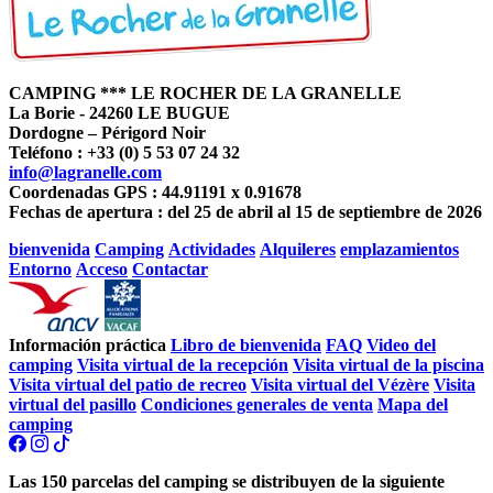
CAMPING *** LE ROCHER DE LA GRANELLE
La Borie - 24260 LE BUGUE
Dordogne – Périgord Noir
Teléfono : +33 (0) 5 53 07 24 32
info@lagranelle.com
Coordenadas GPS : 44.91191 x 0.91678
Fechas de apertura : del 25 de abril al 15 de septiembre de 2026
bienvenida
Camping
Actividades
Alquileres
emplazamientos
Entorno
Acceso
Contactar
Información práctica
Libro de bienvenida
FAQ
Video del
camping
Visita virtual de la recepción
Visita virtual de la piscina
Visita virtual del patio de recreo
Visita virtual del Vézère
Visita
virtual del pasillo
Condiciones generales de venta
Mapa del
camping
Las 150 parcelas del camping se distribuyen de la siguiente