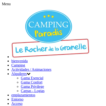
Menu
bienvenida
Camping
Actividades / Animaciones
Alquileres
Gama Esencial
Gama Confort
Gama Privilege
Carpas - Logias
emplazamientos
Entorno
Acceso