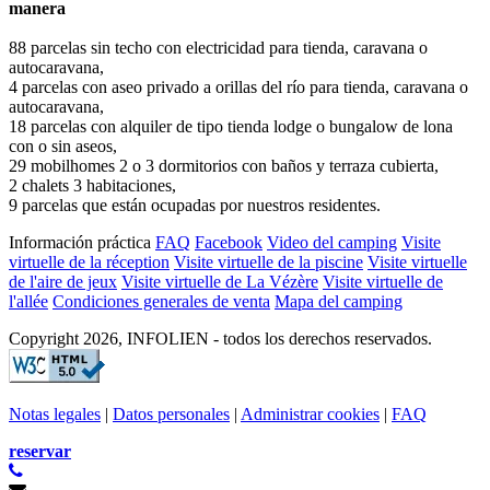
manera
88 parcelas sin techo con electricidad para tienda, caravana o
autocaravana,
4 parcelas con aseo privado a orillas del río para tienda, caravana o
autocaravana,
18 parcelas con alquiler de tipo tienda lodge o bungalow de lona
con o sin aseos,
29 mobilhomes 2 o 3 dormitorios con baños y terraza cubierta,
2 chalets 3 habitaciones,
9 parcelas que están ocupadas por nuestros residentes.
Información práctica
FAQ
Facebook
Video del camping
Visite
virtuelle de la réception
Visite virtuelle de la piscine
Visite virtuelle
de l'aire de jeux
Visite virtuelle de La Vézère
Visite virtuelle de
l'allée
Condiciones generales de venta
Mapa del camping
Copyright 2026, INFOLIEN - todos los derechos reservados.
Notas legales
|
Datos personales
|
Administrar cookies
|
FAQ
reservar