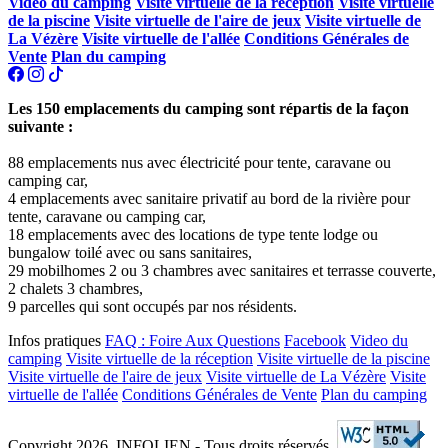
Video du camping
Visite virtuelle de la réception
Visite virtuelle
de la piscine
Visite virtuelle de l'aire de jeux
Visite virtuelle de
La Vézère
Visite virtuelle de l'allée
Conditions Générales de
Vente
Plan du camping
Les 150 emplacements du camping sont répartis de la façon
suivante :
88 emplacements nus avec électricité pour tente, caravane ou
camping car,
4 emplacements avec sanitaire privatif au bord de la rivière pour
tente, caravane ou camping car,
18 emplacements avec des locations de type tente lodge ou
bungalow toilé avec ou sans sanitaires,
29 mobilhomes 2 ou 3 chambres avec sanitaires et terrasse couverte,
2 chalets 3 chambres,
9 parcelles qui sont occupés par nos résidents.
Infos pratiques
FAQ : Foire Aux Questions
Facebook
Video du
camping
Visite virtuelle de la réception
Visite virtuelle de la piscine
Visite virtuelle de l'aire de jeux
Visite virtuelle de La Vézère
Visite
virtuelle de l'allée
Conditions Générales de Vente
Plan du camping
Copyright 2026, INFOLIEN - Tous droits réservés.