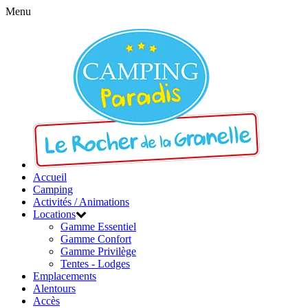
Menu
Accueil
Camping
Activités / Animations
Locations
Gamme Essentiel
Gamme Confort
Gamme Privilège
Tentes - Lodges
Emplacements
Alentours
Accès