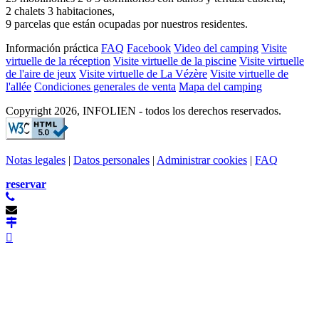
2 chalets 3 habitaciones,
9 parcelas que están ocupadas por nuestros residentes.
Información práctica
FAQ
Facebook
Video del camping
Visite
virtuelle de la réception
Visite virtuelle de la piscine
Visite virtuelle
de l'aire de jeux
Visite virtuelle de La Vézère
Visite virtuelle de
l'allée
Condiciones generales de venta
Mapa del camping
Copyright 2026, INFOLIEN - todos los derechos reservados.
Notas legales
|
Datos personales
|
Administrar cookies
|
FAQ
reservar