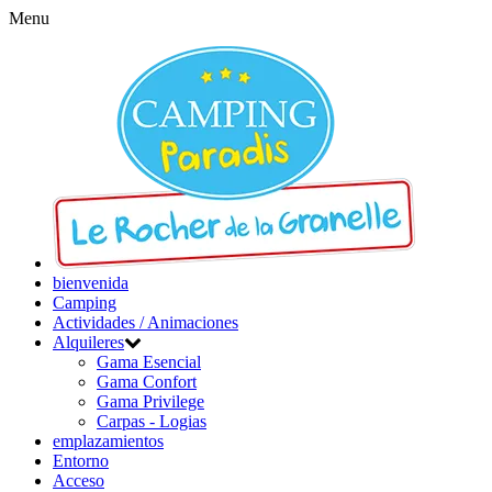
Menu
bienvenida
Camping
Actividades / Animaciones
Alquileres
Gama Esencial
Gama Confort
Gama Privilege
Carpas - Logias
emplazamientos
Entorno
Acceso