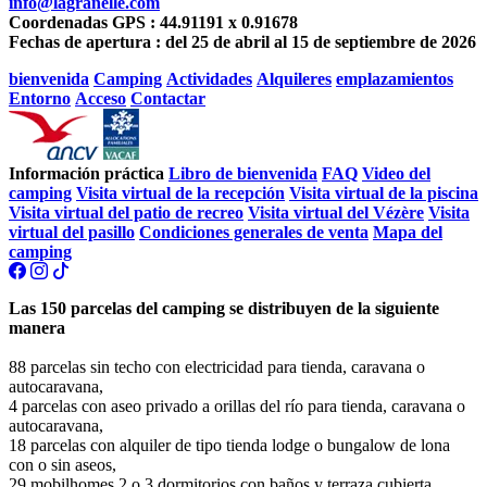
info@lagranelle.com
Coordenadas GPS : 44.91191 x 0.91678
Fechas de apertura : del 25 de abril al 15 de septiembre de 2026
bienvenida
Camping
Actividades
Alquileres
emplazamientos
Entorno
Acceso
Contactar
Información práctica
Libro de bienvenida
FAQ
Video del
camping
Visita virtual de la recepción
Visita virtual de la piscina
Visita virtual del patio de recreo
Visita virtual del Vézère
Visita
virtual del pasillo
Condiciones generales de venta
Mapa del
camping
Las 150 parcelas del camping se distribuyen de la siguiente
manera
88 parcelas sin techo con electricidad para tienda, caravana o
autocaravana,
4 parcelas con aseo privado a orillas del río para tienda, caravana o
autocaravana,
18 parcelas con alquiler de tipo tienda lodge o bungalow de lona
con o sin aseos,
29 mobilhomes 2 o 3 dormitorios con baños y terraza cubierta,