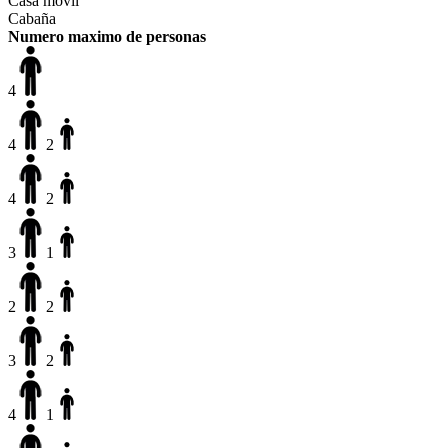
Casa móvil
Cabaña
Numero maximo de personas
4
4
2
4
2
3
1
2
2
3
2
4
1