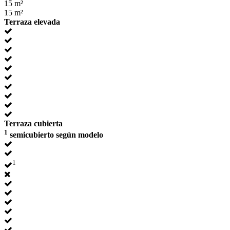
15 m²
15 m²
Terraza elevada
Terraza cubierta
1
semicubierto según modelo
1