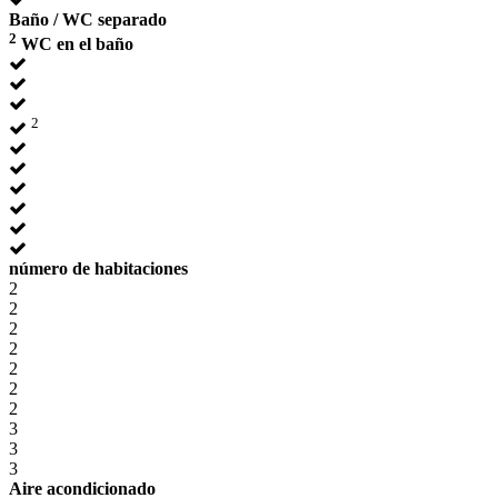
Baño / WC separado
2
WC en el baño
2
número de habitaciones
2
2
2
2
2
2
2
3
3
3
Aire acondicionado