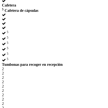
Cafetera
5
Cafetera de cápsulas
5
5
5
5
5
5
Tumbonas para recoger en recepción
2
2
2
2
2
2
2
2
2
2